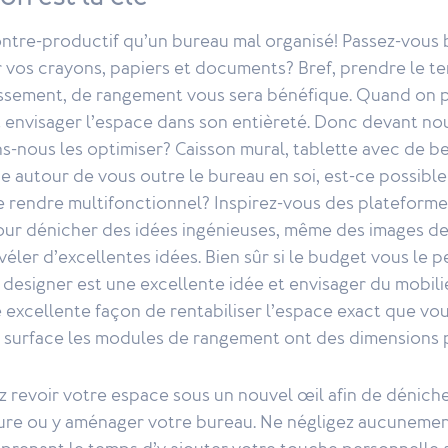
contre-productif qu’un bureau mal organisé! Passez-vou
 vos crayons, papiers et documents? Bref, prendre le t
ssement, de rangement vous sera bénéfique. Quand on p
t envisager l’espace dans son entièreté. Donc devant nou
nous les optimiser? Caisson mural, tablette avec de be
 autour de vous outre le bureau en soi, est-ce possible
le rendre multifonctionnel? Inspirez-vous des plateforme
ur dénicher des idées ingénieuses, même des images de
éler d’excellentes idées. Bien sûr si le budget vous le 
n designer est une excellente idée et envisager du mobili
 excellente façon de rentabiliser l’espace exact que v
 surface les modules de rangement ont des dimensions p
 revoir votre espace sous un nouvel œil afin de déniche
re ou y aménager votre bureau. Ne négligez aucunemen