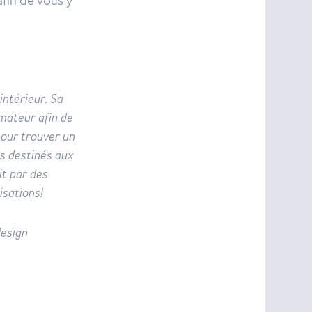
afin de vous y
intérieur. Sa
mmateur afin de
pour trouver un
ls destinés aux
it par des
isations!
design