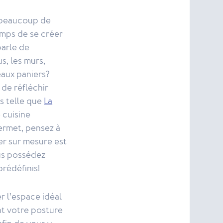
s beaucoup de
emps de se créer
arle de
s, les murs,
aux paniers?
 de réfléchir
s telle que
La
 cuisine
permet, pensez à
er sur mesure est
ous possédez
rédéfinis!
r l’espace idéal
t votre posture