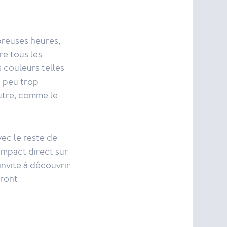
breuses heures,
re tous les
s couleurs telles
 peu trop
autre, comme le
vec le reste de
 impact direct sur
invite à découvrir
uront