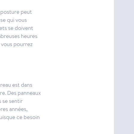
 posture peut
ise qui vous
ets se doivent
ombreuses heures
t vous pourrez
ureau est dans
ière. Des panneaux
 se sentir
ères années,
puisque ce besoin