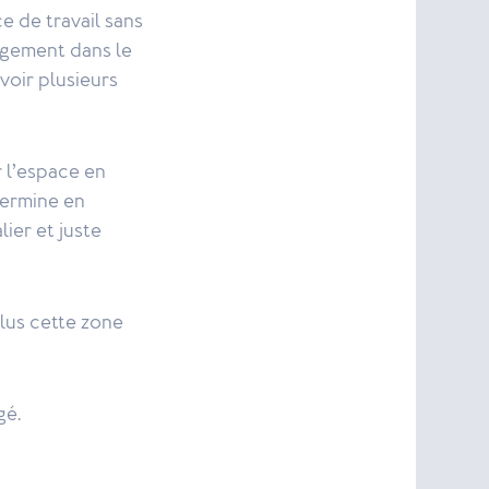
e de travail sans
ngement dans le
voir plusieurs
r l’espace en
termine en
ier et juste
plus cette zone
gé.