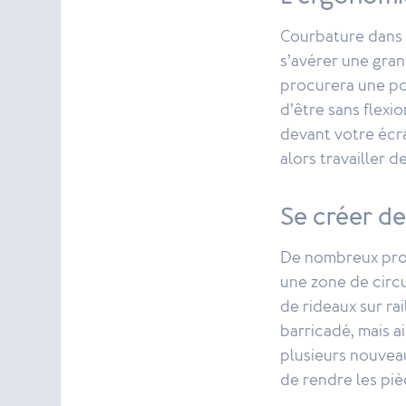
Courbature dans 
s’avérer une gran
procurera une pos
d’être sans flex
devant votre écra
alors travailler
Se créer de 
De nombreux prod
une zone de circu
de rideaux sur ra
barricadé, mais a
plusieurs nouvea
de rendre les piè