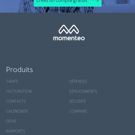
Créez un compte gratuit
Produits
TARIFS
DÉPENSES
FACTURATION
DÉPLACEMENTS
CONTACTS
SÉCURITÉ
CALENDRIER
COMPARE
DEVIS
RAPPORTS