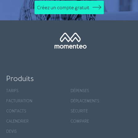
Créez un compte gratuit
Produits
TARIFS
DÉPENSES
FACTURATION
DÉPLACEMENTS
CONTACTS
SÉCURITÉ
CALENDRIER
COMPARE
DEVIS