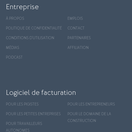
Entreprise
À PROPOS
EMPLOIS
POLITIQUE DE CONFIDENTIALITÉ
CONTACT
CONDITIONS D'UTILISATION
PARTENAIRES
MÉDIAS
AFFILIATION
PODCAST
Logiciel de facturation
POUR LES PIGISTES
POUR LES ENTREPRENEURS
POUR LES PETITES ENTREPRISES
POUR LE DOMAINE DE LA
CONSTRUCTION
POUR TRAVAILLEURS
AUTONOMES