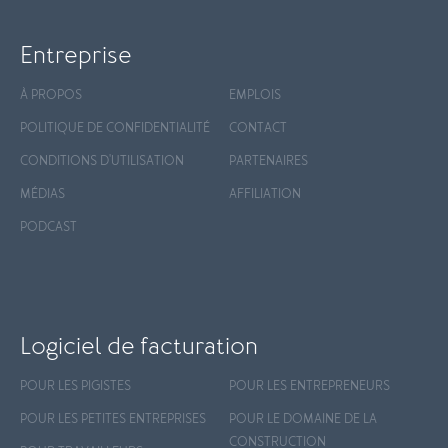
Entreprise
À PROPOS
EMPLOIS
POLITIQUE DE CONFIDENTIALITÉ
CONTACT
CONDITIONS D'UTILISATION
PARTENAIRES
MÉDIAS
AFFILIATION
PODCAST
Logiciel de facturation
POUR LES PIGISTES
POUR LES ENTREPRENEURS
POUR LES PETITES ENTREPRISES
POUR LE DOMAINE DE LA
CONSTRUCTION