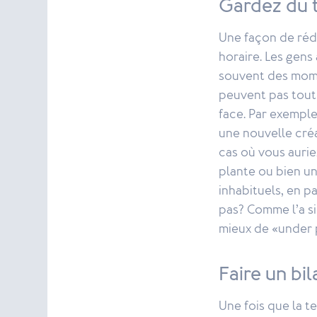
Gardez du 
Une façon de rédu
horaire. Les gens
souvent des momen
peuvent pas tout 
face. Par exempl
une nouvelle cré
cas où vous aurie
plante ou bien un
inhabituels, en p
pas? Comme l’a s
mieux de «under 
Faire un bil
Une fois que la t