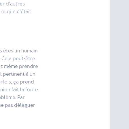
er d’autres
re que c’était
s êtes un humain
. Cela peut-être
vez même prendre
 pertinent à un
arfois, ça prend
ion fait la force.
oblème. Par
ne pas déléguer