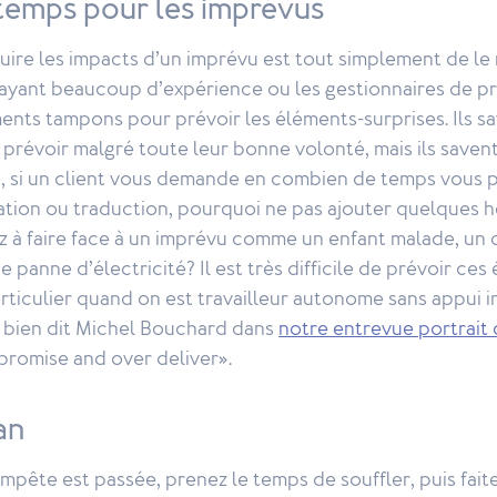
temps pour les imprévus
ire les impacts d’un imprévu est tout simplement de le 
 ayant beaucoup d’expérience ou les gestionnaires de pr
ts tampons pour prévoir les éléments-surprises. Ils sav
prévoir malgré toute leur bonne volonté, mais ils saven
e, si un client vous demande en combien de temps vous p
ation ou traduction, pourquoi ne pas ajouter quelques h
z à faire face à un imprévu comme un enfant malade, un 
e panne d’électricité? Il est très difficile de prévoir ce
articulier quand on est travailleur autonome sans appui 
i bien dit Michel Bouchard dans
notre entrevue portrait 
promise and over deliver».
an
empête est passée, prenez le temps de souffler, puis faite