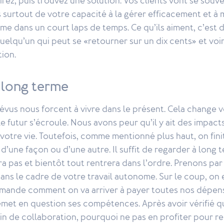
irez, puis trouvez une solution. Vos clients vont se souv
 surtout de votre capacité à la gérer efficacement et à
me dans un court laps de temps. Ce qu’ils aiment, c’est de
quelqu’un qui peut se «retourner sur un dix cents» et voir
tion.
 long terme
évus nous forcent à vivre dans le présent. Cela change v
e futur s’écroule. Nous avons peur qu’il y ait des impacts
otre vie. Toutefois, comme mentionné plus haut, on fini
 d’une façon ou d’une autre. Il suffit de regarder à long 
ra pas et bientôt tout rentrera dans l’ordre. Prenons pa
dans le cadre de votre travail autonome. Sur le coup, on e
demande comment on va arriver à payer toutes nos dépen
met en question ses compétences. Après avoir vérifié qu
fin de collaboration, pourquoi ne pas en profiter pour r