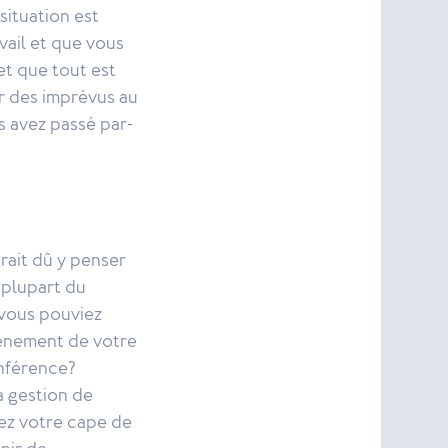
situation est
vail et que vous
et que tout est
r des imprévus au
s avez passé par-
rait dû y penser
 plupart du
 vous pouviez
événement de votre
onférence?
la gestion de
tez votre cape de